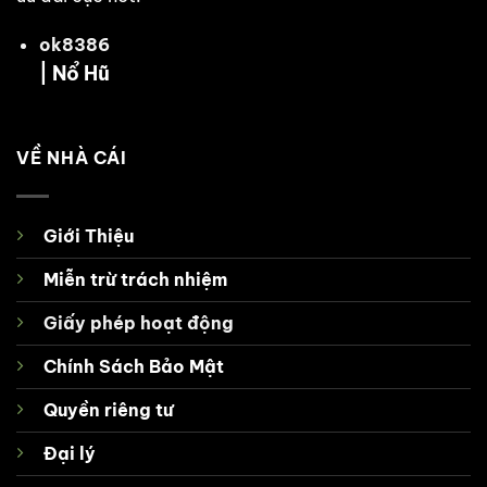
ok8386
|
Nổ Hũ
VỀ NHÀ CÁI
Giới Thiệu
Miễn trừ trách nhiệm
Giấy phép hoạt động
Chính Sách Bảo Mật
Quyền riêng tư
Đại lý