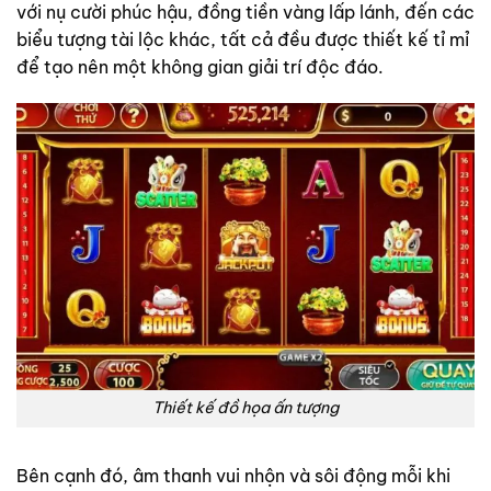
với nụ cười phúc hậu, đồng tiền vàng lấp lánh, đến các
biểu tượng tài lộc khác, tất cả đều được thiết kế tỉ mỉ
để tạo nên một không gian giải trí độc đáo.
Thiết kế đồ họa ấn tượng
Bên cạnh đó, âm thanh vui nhộn và sôi động mỗi khi