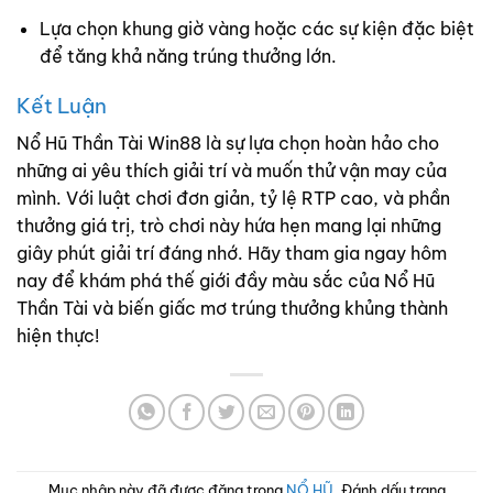
Lựa chọn khung giờ vàng hoặc các sự kiện đặc biệt
để tăng khả năng trúng thưởng lớn.
Kết Luận
Nổ Hũ Thần Tài Win88 là sự lựa chọn hoàn hảo cho
những ai yêu thích giải trí và muốn thử vận may của
mình. Với luật chơi đơn giản, tỷ lệ RTP cao, và phần
thưởng giá trị, trò chơi này hứa hẹn mang lại những
giây phút giải trí đáng nhớ. Hãy tham gia ngay hôm
nay để khám phá thế giới đầy màu sắc của Nổ Hũ
Thần Tài và biến giấc mơ trúng thưởng khủng thành
hiện thực!
Mục nhập này đã được đăng trong
NỔ HŨ
. Đánh dấu trang