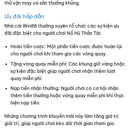
thử vận may và săn thưởng khủng.
Ưu đãi hấp dẫn
Nhà cái Win88 thường xuyên tổ chức các sự kiện ưu
đãi đặc biệt cho người chơi Nổ Hũ Thần Tài:
Hoàn tiền cược: Một phần tiền cược được hoàn lại
cho người chơi khi tham gia các vòng quay.
Tặng vòng quay miễn phí: Các khung giờ vàng hoặc
sự kiện đặc biệt giúp người chơi nhận thêm lượt
quay miễn phí.
Nạp tiền nhận thưởng: Người chơi có cơ hội nhận
thêm tiền thưởng hoặc vòng quay miễn phí khi thực
hiện nạp tiền.
Những chương trình khuyến mãi này làm tăng giá trị
giải trí, giúp người chơi kéo dài thời gian tham gia.