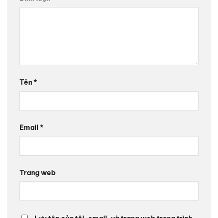
Tên
*
Email
*
Trang web