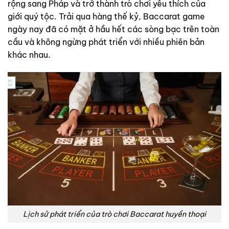
rộng sang Pháp và trở thành trò chơi yêu thích của
giới quý tộc. Trải qua hàng thế kỷ, Baccarat game
ngày nay đã có mặt ở hầu hết các sòng bạc trên toàn
cầu và không ngừng phát triển với nhiều phiên bản
khác nhau.
Lịch sử phát triển của trò chơi Baccarat huyền thoại