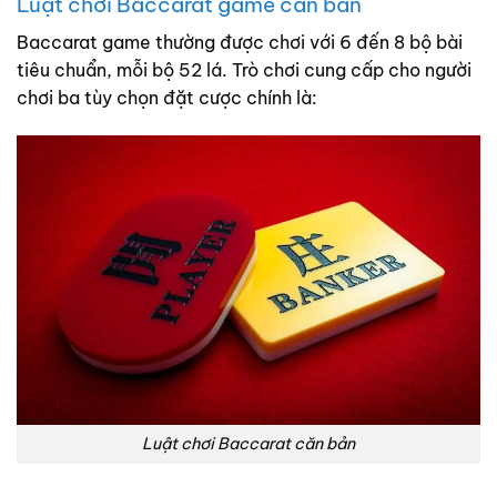
Luật chơi Baccarat game căn bản
Baccarat game thường được chơi với 6 đến 8 bộ bài
tiêu chuẩn, mỗi bộ 52 lá. Trò chơi cung cấp cho người
chơi ba tùy chọn đặt cược chính là:
Luật chơi Baccarat căn bản