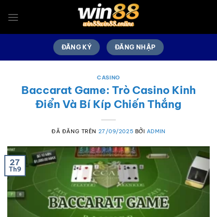
Chuyển
đến
nội
dung
ĐĂNG KÝ
ĐĂNG NHẬP
CASINO
Baccarat Game: Trò Casino Kinh
Điển Và Bí Kíp Chiến Thắng
ĐÃ ĐĂNG TRÊN
27/09/2025
BỞI
ADMIN
27
Th9