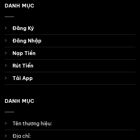
DANH MỤC
Đăng Ký
Đăng Nhập
Nạp Tiền
Rút Tiển
Tải App
DANH MỤC
Tên thương hiệu:
Địa chỉ: