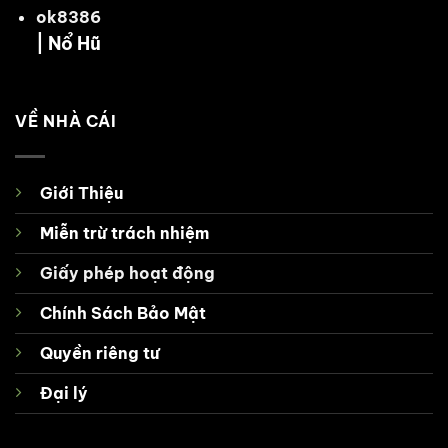
ok8386
|
Nổ Hũ
VỀ NHÀ CÁI
Giới Thiệu
Miễn trừ trách nhiệm
Giấy phép hoạt động
Chính Sách Bảo Mật
Quyền riêng tư
Đại lý