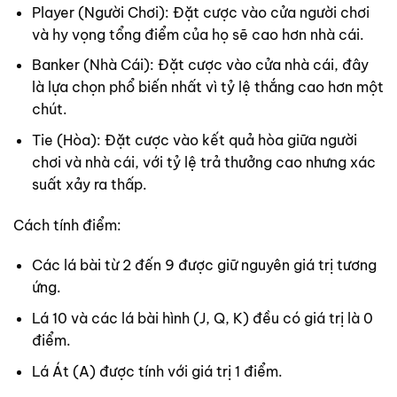
Player (Người Chơi): Đặt cược vào cửa người chơi
và hy vọng tổng điểm của họ sẽ cao hơn nhà cái.
Banker (Nhà Cái): Đặt cược vào cửa nhà cái, đây
là lựa chọn phổ biến nhất vì tỷ lệ thắng cao hơn một
chút.
Tie (Hòa): Đặt cược vào kết quả hòa giữa người
chơi và nhà cái, với tỷ lệ trả thưởng cao nhưng xác
suất xảy ra thấp.
Cách tính điểm:
Các lá bài từ 2 đến 9 được giữ nguyên giá trị tương
ứng.
Lá 10 và các lá bài hình (J, Q, K) đều có giá trị là 0
điểm.
Lá Át (A) được tính với giá trị 1 điểm.