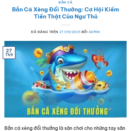
BẮN CÁ
Bắn Cá Xèng Đổi Thưởng: Cơ Hội Kiếm
Tiền Thật Của Ngư Thủ
ĐÃ ĐĂNG TRÊN
27/09/2025
BỞI
ADMIN
27
Th9
Bắn cá xèng đổi thưởng là sân chơi cho những tay săn