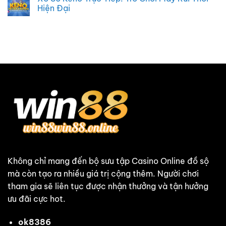
Hiện Đại
Không chỉ mang đến bộ sưu tập Casino Online đồ sộ
mà còn tạo ra nhiều giá trị cộng thêm. Người chơi
tham gia sẽ liên tục được nhận thưởng và tận hưởng
ưu đãi cực hot.
ok8386