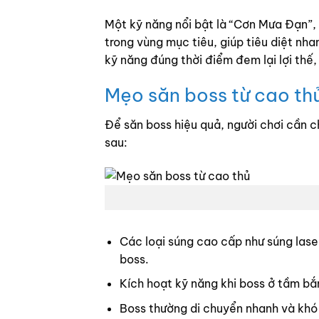
Một kỹ năng nổi bật là “Cơn Mưa Đạn”, 
trong vùng mục tiêu, giúp tiêu diệt nh
kỹ năng đúng thời điểm đem lại lợi thế
Mẹo săn boss từ cao th
Để săn boss hiệu quả, người chơi cần 
sau:
Các loại súng cao cấp như súng laser
boss.
Kích hoạt kỹ năng khi boss ở tầm bắ
Boss thường di chuyển nhanh và khó t