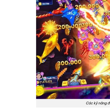
Các kỹ năng đ