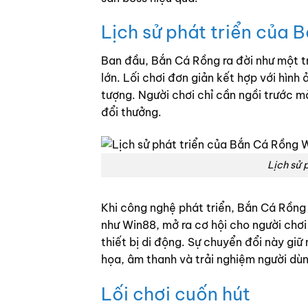
Lịch sử phát triển của
Ban đầu, Bắn Cá Rồng ra đời như một trò
lớn. Lối chơi đơn giản kết hợp với hìn
tượng. Người chơi chỉ cần ngồi trước mà
đổi thưởng.
Lịch sử 
Khi công nghệ phát triển, Bắn Cá Rồng
như Win88, mở ra cơ hội cho người chơi
thiết bị di động. Sự chuyển đổi này giữ 
họa, âm thanh và trải nghiệm người dù
Lối chơi cuốn hút