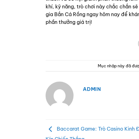
khí, kỹ năng, trò chơi này chắc chắn 
gia Bắn Cá Rồng ngay hôm nay để khám
phần thưởng giá trị!
Mục nhập này đã đượ
ADMIN
Baccarat Game: Trò Casino Kinh Đ
Kíp Chiến Thắng