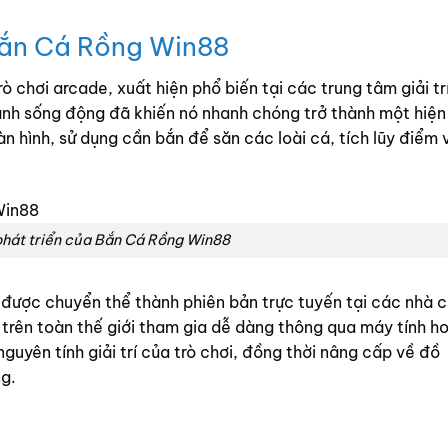
 Bắn Cá Rồng Win88
 chơi arcade, xuất hiện phổ biến tại các trung tâm giải tr
h ảnh sống động đã khiến nó nhanh chóng trở thành một hiện
n hình, sử dụng cần bắn để săn các loài cá, tích lũy điểm 
phát triển của Bắn Cá Rồng Win88
 được chuyển thể thành phiên bản trực tuyến tại các nhà c
 trên toàn thế giới tham gia dễ dàng thông qua máy tính h
nguyên tính giải trí của trò chơi, đồng thời nâng cấp về đồ
ng.