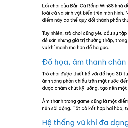
Lối chơi của Bắn Cá Rồng Win88 khá dễ 
loài cá và sinh vật biển trên màn hình. 
điểm này có thể quy đổi thành phần thư
Tuy nhiên, trò chơi cũng yêu cầu sự tập
dễ săn nhưng giá trị thưởng thấp, tron
vũ khí mạnh mẽ hơn để hạ gục.
Đồ họa, âm thanh chân
Trò chơi được thiết kế với đồ họa 3D t
ánh sáng phản chiếu trên mặt nước đến
được chăm chút kỹ lưỡng, tạo nên một 
Âm thanh trong game cũng là một điểm 
nền sôi động. Tất cả kết hợp hài hòa, 
Hệ thống vũ khí đa dạn