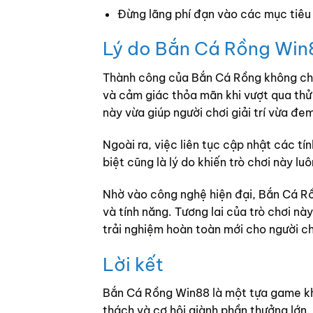
Đừng lãng phí đạn vào các mục tiêu
Lý do Bắn Cá Rồng Win8
Thành công của Bắn Cá Rồng không chỉ đ
và cảm giác thỏa mãn khi vượt qua thử
này vừa giúp người chơi giải trí vừa đem
Ngoài ra, việc liên tục cập nhật các t
biệt cũng là lý do khiến trò chơi này lu
Nhờ vào công nghệ hiện đại, Bắn Cá R
và tính năng. Tương lai của trò chơi n
trải nghiệm hoàn toàn mới cho người ch
Lời kết
Bắn Cá Rồng Win88 là một tựa game khôn
thách và cơ hội giành phần thưởng lớn.