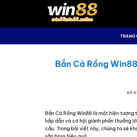
Chuyển
đến
nội
dung
TRANG
Bắn Cá Rồng Win88
ĐÃ Đ
Bắn Cá Rồng Win88 là một hiện tượng tr
hấp dẫn và cơ hội giành phần thưởng lớ
cầu. Trong bài viết này, chúng ta sẽ k
săn boss hiệu quả.