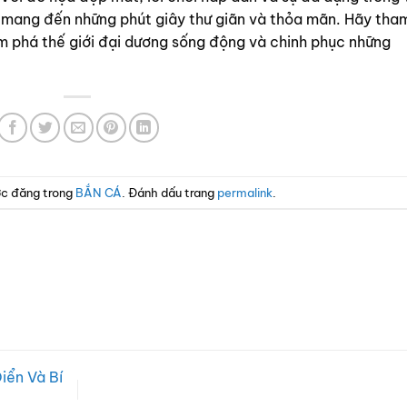
sẽ mang đến những phút giây thư giãn và thỏa mãn. Hãy tha
 phá thế giới đại dương sống động và chinh phục những
c đăng trong
BẮN CÁ
. Đánh dấu trang
permalink
.
iển Và Bí