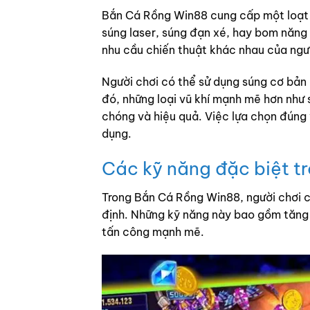
Bắn Cá Rồng Win88 cung cấp một loạt c
súng laser, súng đạn xé, hay bom năng 
nhu cầu chiến thuật khác nhau của ngườ
Người chơi có thể sử dụng súng cơ bản 
đó, những loại vũ khí mạnh mẽ hơn như 
chóng và hiệu quả. Việc lựa chọn đúng 
dụng.
Các kỹ năng đặc biệt 
Trong Bắn Cá Rồng Win88, người chơi có
định. Những kỹ năng này bao gồm tăng 
tấn công mạnh mẽ.