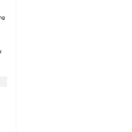
ụng
ư