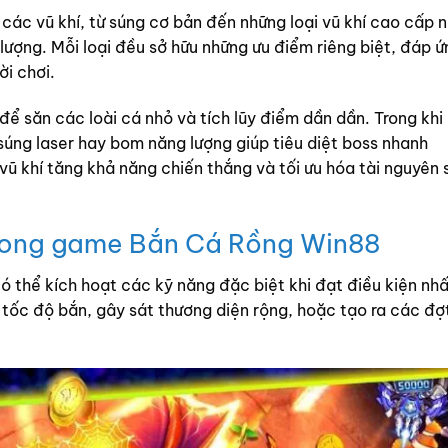
ác vũ khí, từ súng cơ bản đến những loại vũ khí cao cấp 
lượng. Mỗi loại đều sở hữu những ưu điểm riêng biệt, đáp ứ
i chơi.
để săn các loài cá nhỏ và tích lũy điểm dần dần. Trong khi
súng laser hay bom năng lượng giúp tiêu diệt boss nhanh
vũ khí tăng khả năng chiến thắng và tối ưu hóa tài nguyên 
trong game Bắn Cá Rồng Win88
 thể kích hoạt các kỹ năng đặc biệt khi đạt điều kiện nh
tốc độ bắn, gây sát thương diện rộng, hoặc tạo ra các đợ