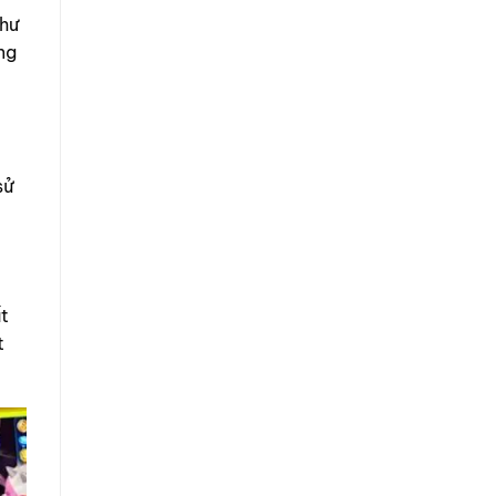
như
ng
sử
ất
t