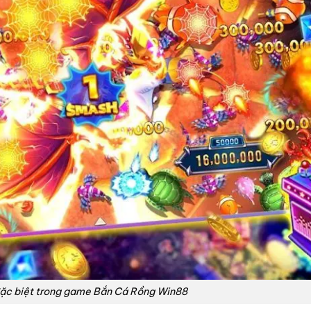
ặc biệt trong game Bắn Cá Rồng Win88