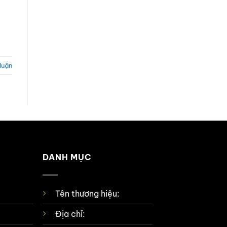
luận
DANH MỤC
Tên thương hiệu:
Địa chỉ: