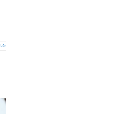
i
luận