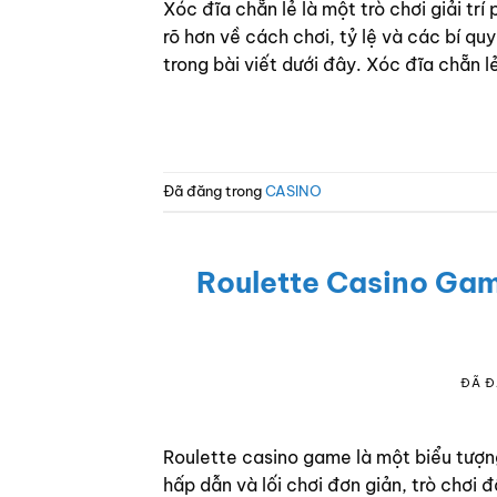
Xóc đĩa chẵn lẻ là một trò chơi giải tr
rõ hơn về cách chơi, tỷ lệ và các bí q
trong bài viết dưới đây. Xóc đĩa chẵn lẻ
Đã đăng trong
CASINO
Roulette Casino Gam
ĐÃ Đ
Roulette casino game là một biểu tượn
hấp dẫn và lối chơi đơn giản, trò chơi đ