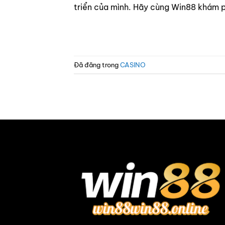
triển của mình. Hãy cùng Win88 khám 
Đã đăng trong
CASINO