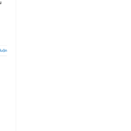
u
luận