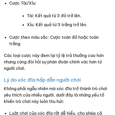
Cược Tài/Xỉu:
Tài: Kết quả từ 3 đỏ trở lên.
Xỉu: Kết quả từ 3 trắng trở lên.
Cược theo màu sắc: Cược toàn đỏ hoặc toàn
trắng.
Các loại cược này đem lại tỷ lệ trả thưởng cao hơn
nhưng cũng đòi hỏi sự phán đoán chính xác hơn từ
người chơi.
Lý do xóc đĩa hấp dẫn người chơi
Không phải ngẫu nhiên mà xóc đĩa trở thành trò chơi
yêu thích của nhiều người, dưới đây là những yếu tố
khiến trò chơi này luôn thu hút:
Luật chơi của xóc đĩa rất dễ hiểu, cho phép cả