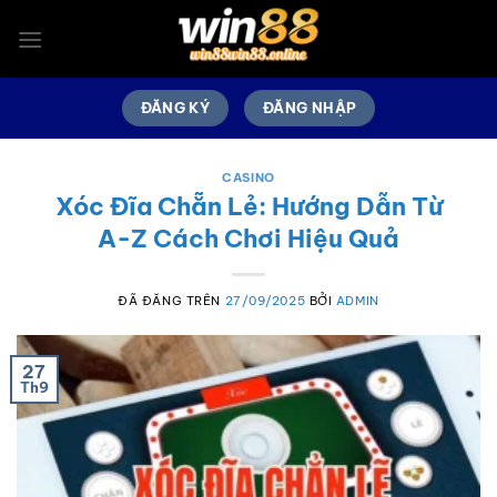
Chuyển
đến
nội
dung
ĐĂNG KÝ
ĐĂNG NHẬP
CASINO
Xóc Đĩa Chẵn Lẻ: Hướng Dẫn Từ
A-Z Cách Chơi Hiệu Quả
ĐÃ ĐĂNG TRÊN
27/09/2025
BỞI
ADMIN
27
Th9