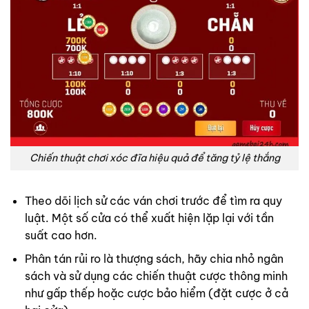
Chiến thuật chơi xóc đĩa hiệu quả để tăng tỷ lệ thắng
Theo dõi lịch sử các ván chơi trước để tìm ra quy
luật. Một số cửa có thể xuất hiện lặp lại với tần
suất cao hơn.
Phân tán rủi ro là thượng sách, hãy chia nhỏ ngân
sách và sử dụng các chiến thuật cược thông minh
như gấp thếp hoặc cược bảo hiểm (đặt cược ở cả