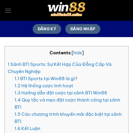
Chuyển
đến
nội
dung
ĐĂNG KÝ
ĐĂNG NHẬP
Contents
[
hide
]
1
Sảnh BTI Sports: Sự Kết Hợp Của Đẳng Cấp Và
Chuyên Nghiệp
1.1
BTI Sports tại Win88 là gì?
1.2
Hệ thống cược linh hoạt
1.3
Hướng dẫn đặt cược tại sảnh BTI Win88
1.4
Quy tắc và mẹo đặt cược thành công tại sảnh
BTI
1.5
Các chương trình khuyến mãi đặc biệt tại sảnh
BTI
1.6
Kết Luận