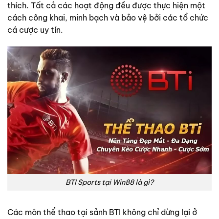
thích. Tất cả các hoạt động đều được thực hiện một
cách công khai, minh bạch và bảo vệ bởi các tổ chức
cá cược uy tín.
BTI Sports tại Win88 là gì?
Các môn thể thao tại sảnh BTI không chỉ dừng lại ở