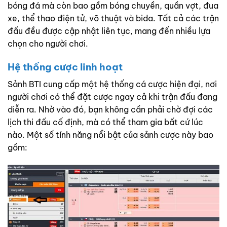
bóng đá mà còn bao gồm bóng chuyền, quần vợt, đua
xe, thể thao điện tử, võ thuật và bida. Tất cả các trận
đấu đều được cập nhật liên tục, mang đến nhiều lựa
chọn cho người chơi.
Hệ thống cược linh hoạt
Sảnh BTI cung cấp một hệ thống cá cược hiện đại, nơi
người chơi có thể đặt cược ngay cả khi trận đấu đang
diễn ra. Nhờ vào đó, bạn không cần phải chờ đợi các
lịch thi đấu cố định, mà có thể tham gia bất cứ lúc
nào. Một số tính năng nổi bật của sảnh cược này bao
gồm: