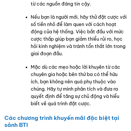
từ các nguồn đáng tin cậy.
Nếu bạn là người mới, hãy thử đặt cược với
số tiền nhỏ để làm quen với cách hoạt
động của hệ thống. Việc bắt đầu với mức
cược thấp giúp bạn giảm thiểu rủi ro, học
hỏi kinh nghiệm và tránh tổn thất lớn trong
giai đoạn đầu.
Mặc dù các mẹo hoặc lời khuyên từ các
chuyên gia hoặc bên thứ ba có thể hữu
ích, bạn không nên quá phụ thuộc vào
chúng. Hãy tự mình phân tích và đưa ra
quyết định để tăng sự chủ động và hiểu
biết về quá trình đặt cược.
Các chương trình khuyến mãi đặc biệt tại
sảnh BTI