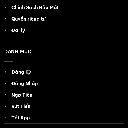
Chính Sách Bảo Mật
Quyền riêng tư
Đại lý
DANH MỤC
Đăng Ký
Đăng Nhập
Nạp Tiền
Rút Tiển
Tải App