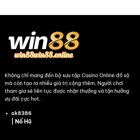
Không chỉ mang đến bộ sưu tập Casino Online đồ sộ
mà còn tạo ra nhiều giá trị cộng thêm. Người chơi
tham gia sẽ liên tục được nhận thưởng và tận hưởng
ưu đãi cực hot.
ok8386
|
Nổ Hũ