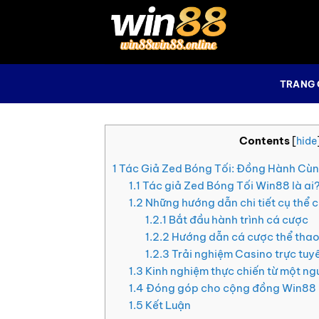
Chuyển
đến
nội
dung
TRANG
Contents
[
hide
1
Tác Giả Zed Bóng Tối: Đồng Hành Cù
1.1
Tác giả Zed Bóng Tối Win88 là ai
1.2
Những hướng dẫn chi tiết cụ thể 
1.2.1
Bắt đầu hành trình cá cược
1.2.2
Hướng dẫn cá cược thể tha
1.2.3
Trải nghiệm Casino trực tuy
1.3
Kinh nghiệm thực chiến từ một ng
1.4
Đóng góp cho cộng đồng Win88
1.5
Kết Luận