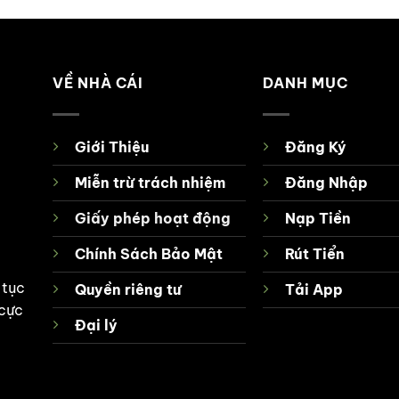
VỀ NHÀ CÁI
DANH MỤC
Giới Thiệu
Đăng Ký
Miễn trừ trách nhiệm
Đăng Nhập
Giấy phép hoạt động
Nạp Tiền
Chính Sách Bảo Mật
Rút Tiển
 tục
Quyền riêng tư
Tải App
 cực
Đại lý