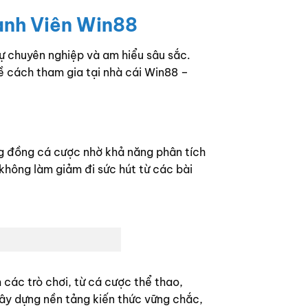
ành Viên Win88
ự chuyên nghiệp và am hiểu sâu sắc.
về cách tham gia tại nhà cái Win88 –
ng đồng cá cược nhờ khả năng phân tích
không làm giảm đi sức hút từ các bài
 các trò chơi, từ cá cược thể thao,
xây dựng nền tảng kiến thức vững chắc,