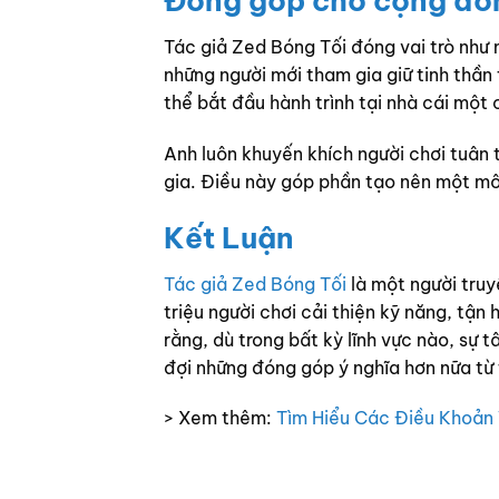
Đóng góp cho cộng đồ
Tác giả Zed Bóng Tối đóng vai trò như
những người mới tham gia giữ tinh thần t
thể bắt đầu hành trình tại nhà cái một c
Anh luôn khuyến khích người chơi tuân 
gia. Điều này góp phần tạo nên một m
Kết Luận
Tác giả Zed Bóng Tối
là một người truy
triệu người chơi cải thiện kỹ năng, tận
rằng, dù trong bất kỳ lĩnh vực nào, sự
đợi những đóng góp ý nghĩa hơn nữa từ t
> Xem thêm:
Tìm Hiểu Các Điều Khoản 