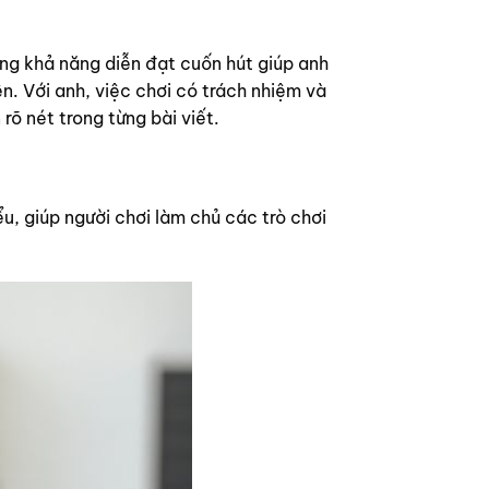
ng khả năng diễn đạt cuốn hút giúp anh
n. Với anh, việc chơi có trách nhiệm và
 rõ nét trong từng bài viết.
u, giúp người chơi làm chủ các trò chơi