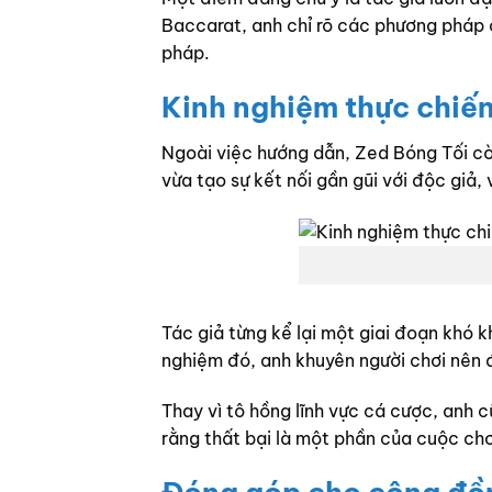
Baccarat, anh chỉ rõ các phương pháp 
pháp.
Kinh nghiệm thực chiến
Ngoài việc hướng dẫn, Zed Bóng Tối cò
vừa tạo sự kết nối gần gũi với độc giả,
Tác giả từng kể lại một giai đoạn khó 
nghiệm đó, anh khuyên người chơi nên 
Thay vì tô hồng lĩnh vực cá cược, anh 
rằng thất bại là một phần của cuộc chơi