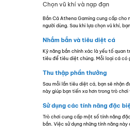
Chọn vũ khí và nạp đạn
Bắn Cá Athena Gaming cung cấp cho ngư
người dùng. Sau khi lựa chọn vũ khí, b
Nhắm bắn và tiêu diệt cá
Kỹ năng bắn chính xác là yếu tố quan 
tiêu để tiêu diệt chúng. Mỗi loại cá có
Thu thập phần thưởng
Sau mỗi lần tiêu diệt cá, bạn sẽ nhận 
này giúp bạn tiến xa hơn trong trò chơ
Sử dụng các tính năng đặc bi
Trò chơi cung cấp một số tính năng đặc
bắn. Việc sử dụng những tính năng này 