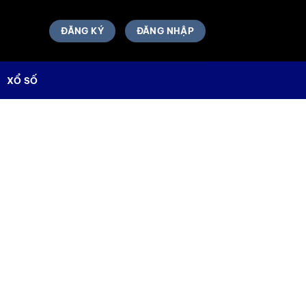
ĐĂNG KÝ
ĐĂNG NHẬP
XỔ SỐ