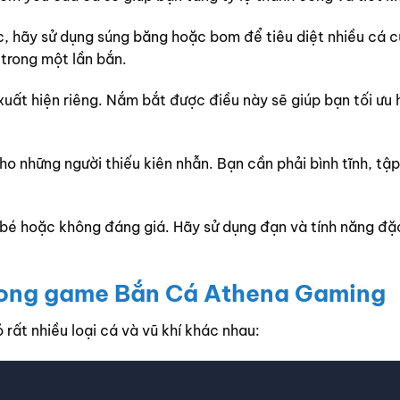
, hãy sử dụng súng băng hoặc bom để tiêu diệt nhiều cá c
 trong một lần bắn.
 xuất hiện riêng. Nắm bắt được điều này sẽ giúp bạn tối ư
ho những người thiếu kiên nhẫn. Bạn cần phải bình tĩnh, tậ
bé hoặc không đáng giá. Hãy sử dụng đạn và tính năng đặc
 trong game Bắn Cá Athena Gaming
ất nhiều loại cá và vũ khí khác nhau: