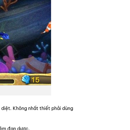
diệt. Không nhất thiết phải dùng
iệm đạn dược.