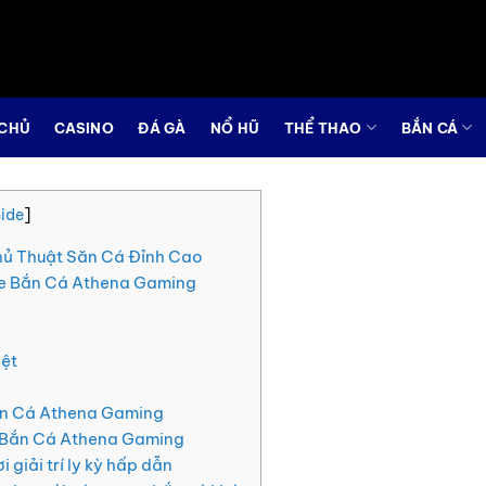
 CHỦ
CASINO
ĐÁ GÀ
NỔ HŨ
THỂ THAO
BẮN CÁ
ide
]
ủ Thuật Săn Cá Đỉnh Cao
me Bắn Cá Athena Gaming
iệt
ắn Cá Athena Gaming
e Bắn Cá Athena Gaming
giải trí ly kỳ hấp dẫn