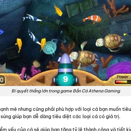
Bí quyết thắng lớn trong game Bắn Cá Athena Gaming
ạnh mẽ nhưng cũng phải phù hợp với loại cá bạn muốn tiêu 
súng giúp bạn dễ dàng tiêu diệt các loại cá có giá trị.
ểm yếu của cá sẽ giúp bạn tăng tỷ lệ thành công và tiết k